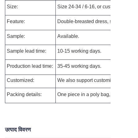
Size:
Size 24-34 / 6-16, or customized as p
Feature:
Double-breasted dress, slinky dress
Sample:
Available.
Sample lead time:
10-15 working days.
Production lead time:
35-45 working days.
Customized:
We also support customizing the new s
Packing details:
One piece in a poly bag, and then pac
उत्पाद विवरण