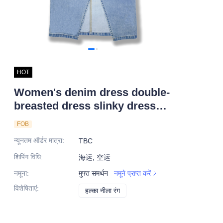
HOT
Women's denim dress double-
breasted dress slinky dress
custom denim dress
FOB
न्यूनतम ऑर्डर मात्रा
:
TBC
शिपिंग विधि
:
海运, 空运
नमूना
:
मुफ्त समर्थन
नमूने प्राप्त करें
विशेषिताएं
:
हल्का नीला रंग
हल्का नीला रंग