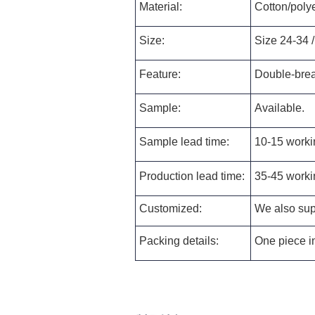
Material:
Cotton/polye
Size:
Size 24-34 /
Feature:
Double-brea
Sample:
Available.
Sample lead time:
10-15 worki
Production lead time:
35-45 worki
Customized:
We also supp
Packing details:
One piece in