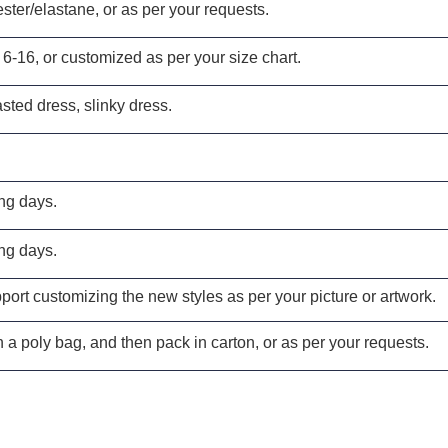
ster/elastane, or as per your requests.
 6-16, or customized as per your size chart.
sted dress, slinky dress
.
ng days.
ng days.
ort customizing the new styles as per your picture or artwork.
 a poly bag, and then pack in carton, or as per your requests.