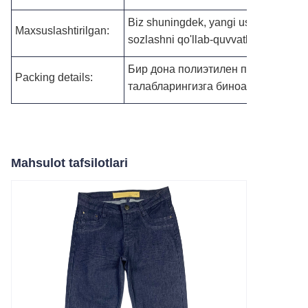
Biz shuningdek, yangi uslublarni siz
Maxsuslashtirilgan:
sozlashni qo'llab-quvvatlaymiz.
Бир дона полиэтилен пакетда, кейи
Packing details:
талабларингизга биноан.
Mahsulot tafsilotlari