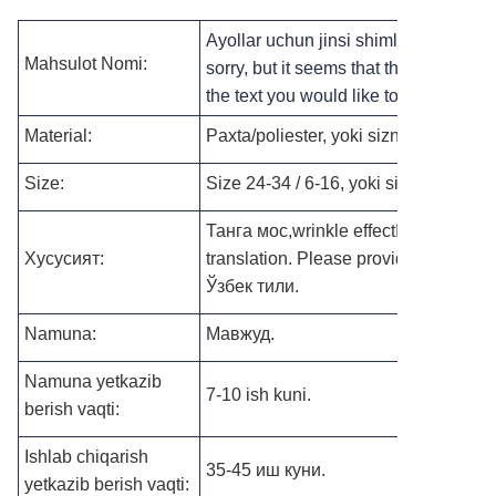
Ayollar uchun jinsi shimlar, tor kesim,
Mahsulot Nomi:
sorry, but it seems that there is no te
the text you would like to have transl
Material:
Paxta/poliester, yoki sizning talablar
Size:
Size 24-34 / 6-16, yoki sizning o'lch
Танга мос,
wrinkle effect
I'm sorry, but
Хусусият:
translation. Please provide the text y
Ўзбек тили.
Namuna:
Мавжуд.
Namuna yetkazib
7-10 ish kuni.
berish vaqti:
Ishlab chiqarish
35-45 иш куни.
yetkazib berish vaqti: