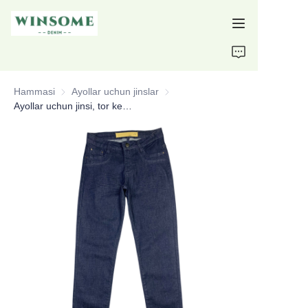
Уй
Hammasi
Ayollar uchun jinslar
Ayollar uchun jinslar
Маҳсулотлар
Ayollar uchun jinsi, tor kesim, burish ta'siri, maxsus jinsi
Биз ҳақимизда
Қўллаб-қувватлаш