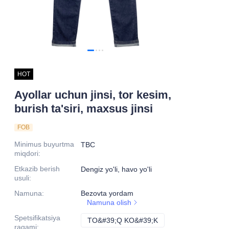
HOT
Ayollar uchun jinsi, tor kesim,
burish ta'siri, maxsus jinsi
FOB
Minimus buyurtma
TBC
miqdori
:
Etkazib berish
Dengiz yo'li, havo yo'li
usuli
:
Namuna
:
Bezovta yordam
Namuna olish
Spetsifikatsiya
TO&#39;Q KO&#39;K
TO&#39;Q KO&#39;K
raqami
: