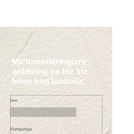
Ma'lumotlaringizni
qoldiring va biz siz
bilan bog'lanamiz.
Ism
Kompaniya