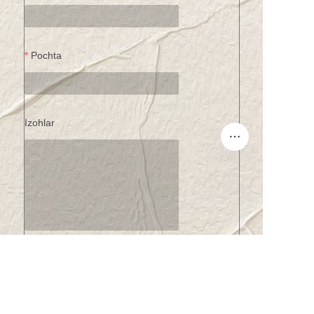
Pochta
Izohlar
UZ
Hozir yuboring