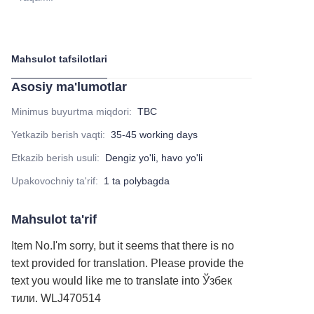
Mahsulot tafsilotlari
Asosiy ma'lumotlar
Minimus buyurtma miqdori
:
TBC
Yetkazib berish vaqti
:
35-45 working days
Etkazib berish usuli
:
Dengiz yo'li, havo yo'li
Upakovochniy ta'rif
:
1 ta polybagda
Mahsulot ta'rif
Item No.
I'm sorry, but it seems that there is no
text provided for translation. Please provide the
text you would like me to translate into Ўзбек
тили.
WLJ470514