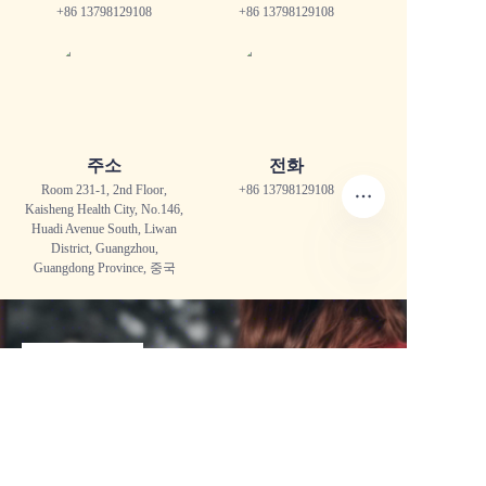
+86 13798129108
+86 13798129108
주소
전화
Room 231-1, 2nd Floor,
+86 13798129108
Kaisheng Health City, No.146,
Huadi Avenue South,
Liwan
District, Guangzhou,
Guangdong Province, 중국
KO