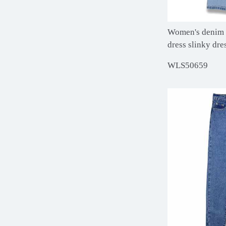
Women's denim 
dress slinky dr
WLS50659