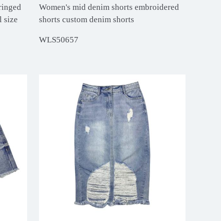
ringed
Women's mid denim shorts embroidered
l size
shorts custom denim shorts
WLS50657