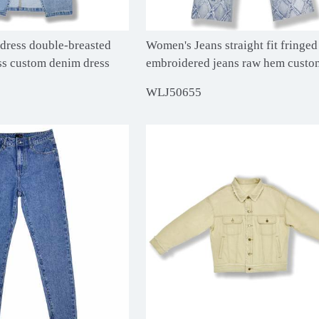
dress double-breasted
Women's Jeans straight fit fringed
ess custom denim dress
embroidered jeans raw hem custo
WLJ50655