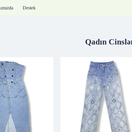
ımızda
Destek
Qadın Cinslə
tları