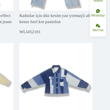
Telefon
 effect
Kadınlar için düz kesim yan yırtmaçlı alt
WhatsApp
m jeans
kenar özel kot pantolon
WeChat
WLJ452101