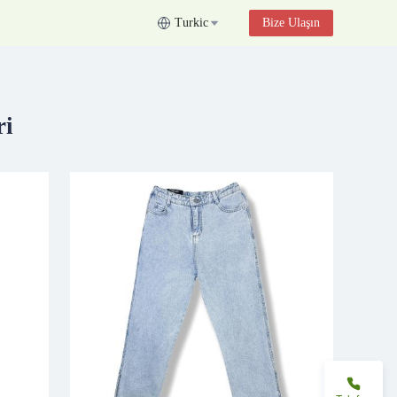
Turkic
Bize Ulaşın
ri