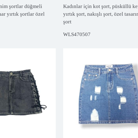
nim şortlar düğmeli
Kadınlar için kot şort, püsküllü ke
r yırtık şortlar özel
yırtık şort, nakışlı şort, özel tasar
şort
WLS470507