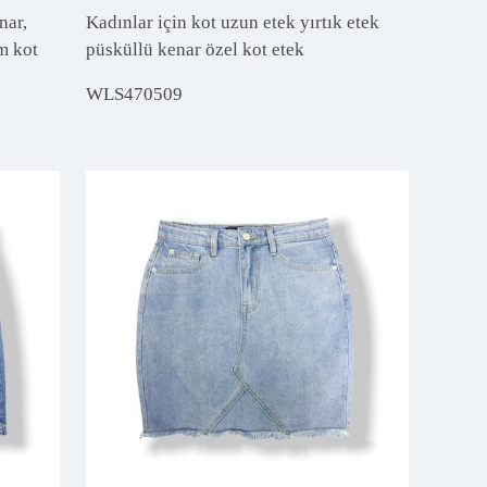
nar,
Kadınlar için kot uzun etek yırtık etek
ım kot
püsküllü kenar özel kot etek
WLS470509