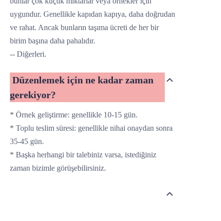
bunlar çok küçük miktarlar veya örnekler için
uygundur. Genellikle kapıdan kapıya, daha doğrudan
ve
rahat. Ancak bunların taşıma ücreti de her bir
birim başına daha pahalıdır.
-- Diğerleri.
Düzenlemek için ne kadar zaman
gerekiyor?
* Örnek geliştirme: genellikle 10-15 gün.
* Toplu teslim süresi: genellikle nihai onaydan sonra
35-45 gün.
* Başka herhangi bir talebiniz varsa, istediğiniz
zaman bizimle görüşebilirsiniz.