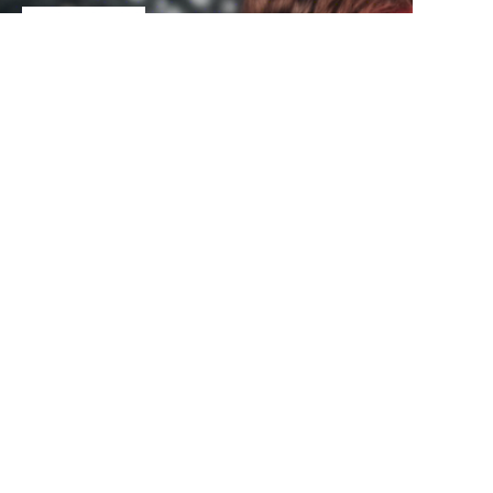
Hakkımızda
Winsome Denim Hakkında
Müşteri Hizmetleri
SSS
Geribildirim
Bize Ulaşın