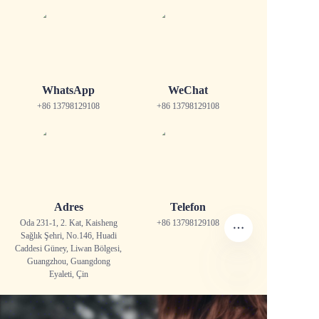
WhatsApp
WeChat
+86 13798129108
+86 13798129108
Adres
Telefon
Oda 231-1, 2. Kat, Kaisheng
+86 13798129108
Sağlık Şehri, No.146, Huadi
Caddesi Güney,
Liwan Bölgesi,
Guangzhou, Guangdong
Eyaleti, Çin
TR