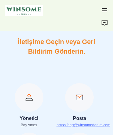
Ana Sayfa
İletişime Geçin veya Geri
Ürünler
Bildirim Gönderin.
Hakkımızda
Destek
Yönetici
Posta
Bay Amos
amos.fang@winsomedenim.com