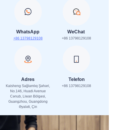
WhatsApp
WeChat
+86 13798129108
+86 13798129108
Adres
Telefon
Kaisheng Sağlamlıq Şəhəri,
+86 13798129108
No.146, Huadi Avenue
Cənub, Liwan Bölgəsi,
Guangzhou, Guangdong
Əyaləti, Çin