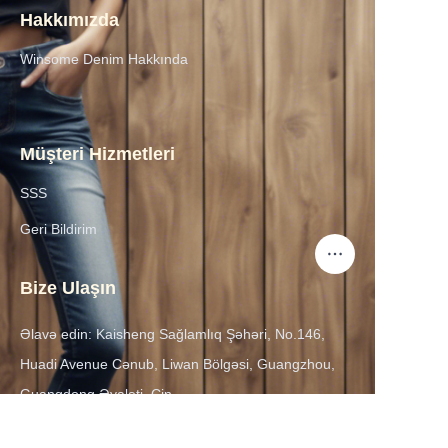
Hakkımızda
Winsome Denim Hakkında
Müşteri Hizmetleri
SSS
Geri Bildirim
Bize Ulaşın
Əlavə edin: Kaisheng Sağlamlıq Şəhəri, No.146,
TR
Huadi Avenue Cənub,
Liwan Bölgəsi, Guangzhou,
Guangdong Əyaləti, Çin
Tel: +86 13798129108